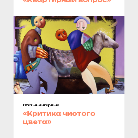
Статья-интервью
«
Критика чистого
цвета
»